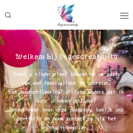
Skip
to
content
Ingescreativity
Welkom bij Ingescreativity
Zoekt u kindergrime? Iemand om uw party
van een festivallook te voorzien?
Een muurschildering? Of iets anders dat ik
voor u teken/schilder?
Ontdek meer over onze diensten, bekijk ons
​​portfolio en neem contact op via het
contactformulier.